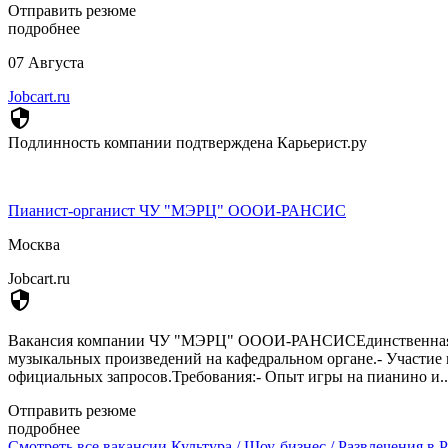
Отправить резюме
подробнее
07 Августа
Jobcart.ru
security
Подлинность компании подтверждена Карьерист.ру
Пианист-органист ЧУ "МЭРЦ" ОООИ-РАНСИС
Москва
Jobcart.ru
security
Вакансия компании ЧУ "МЭРЦ" ОООИ-РАНСИСЕдинственная в Ро
музыкальных произведений на кафедральном органе.- Участие в 
официальных запросов.Требования:- Опыт игры на пианино и..
Отправить резюме
подробнее
Смотреть все вакансии Культура / Шоу-бизнес / Развлечения в 