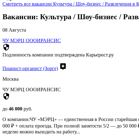
Смотреть все вакансии Культура / Шоу-бизнес / Развлечения в 
Вакансии: Культура / Шоу-бизнес / Раз
08 Августа
ЧУ МЭРЦ ОООИРАНСИС
security
Подлинность компании подтверждена Карьерист.ру
assistant
Пианист-органист (Зорге)
Москва
ЧУ МЭРЦ ОООИРАНСИС
security
до
46 000
руб.
О компании:ЧУ «МЭРЦ» — единственная в России старейшая ор
000 ₽ + оплата проезда. При полной занятости 5/2 — до 50 000 
неделю можно выходить на работу...