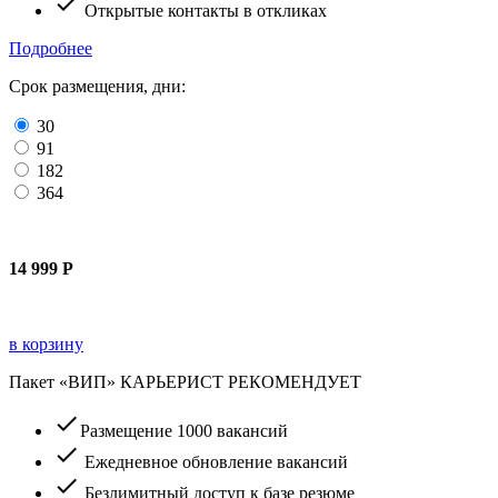
check
Открытые контакты в откликах
Подробнее
Срок размещения, дни:
30
91
182
364
14 999
Р
в корзину
Пакет «ВИП»
КАРЬЕРИСТ РЕКОМЕНДУЕТ
check
Размещение 1000 вакансий
check
Ежедневное обновление вакансий
check
Безлимитный доступ к базе резюме